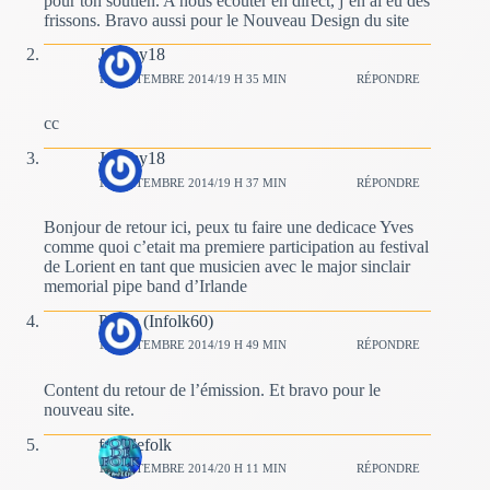
pour ton soutien. A nous écouter en direct, j’en ai eu des
frissons. Bravo aussi pour le Nouveau Design du site
Jeremy18
14 SEPTEMBRE 2014/19 H 35 MIN
RÉPONDRE
cc
Jeremy18
14 SEPTEMBRE 2014/19 H 37 MIN
RÉPONDRE
Bonjour de retour ici, peux tu faire une dedicace Yves
comme quoi c’etait ma premiere participation au festival
de Lorient en tant que musicien avec le major sinclair
memorial pipe band d’Irlande
Pierre (Infolk60)
14 SEPTEMBRE 2014/19 H 49 MIN
RÉPONDRE
Content du retour de l’émission. Et bravo pour le
nouveau site.
fousdefolk
14 SEPTEMBRE 2014/20 H 11 MIN
RÉPONDRE