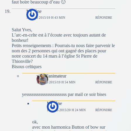
faut boire beaucoup d’eau 🙂
Marlène
1 MARS 2015/19 H 43 MIN
RÉPONDRE
Salut Yves,
L’arc-en-celte est à l’écoute avec toujours autant de
bonheur!
Petits renseignements : Pourrais-tu nous faire parvenir le
nom des 2 personnes qui ont gagné des places pour
notre concert du 14 mars à l’église St Pierre de
Thionville?
Bisous celtiques
yves l'animateur
1 MARS 2015/19 H 54 MIN
RÉPONDRE
yesssssssssssssssssssssss par mail ce soir bises
Marlène
1 MARS 2015/20 H 24 MIN
RÉPONDRE
ok,
avec mon harmonica Button of bow sur