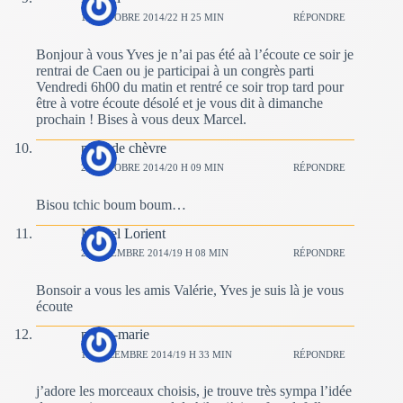
19 OCTOBRE 2014/22 H 25 MIN
RÉPONDRE
Bonjour à vous Yves je n’ai pas été aà l’écoute ce soir je
rentrai de Caen ou je participai à un congrès parti
Vendredi 6h00 du matin et rentré ce soir trop tard pour
être à votre écoute désolé et je vous dit à dimanche
prochain ! Bises à vous deux Marcel.
peau de chèvre
26 OCTOBRE 2014/20 H 09 MIN
RÉPONDRE
Bisou tchic boum boum…
Marcel Lorient
2 NOVEMBRE 2014/19 H 08 MIN
RÉPONDRE
Bonsoir a vous les amis Valérie, Yves je suis là je vous
écoute
pierre-marie
14 DÉCEMBRE 2014/19 H 33 MIN
RÉPONDRE
j’adore les morceaux choisis, je trouve très sympa l’idée