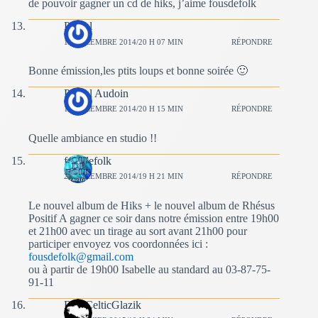
de pouvoir gagner un cd de hiks, j’aime fousdefolk
Pascal
14 DÉCEMBRE 2014/20 H 07 MIN
RÉPONDRE
Bonne émission,les ptits loups et bonne soirée 🙂
Pascal Audoin
14 DÉCEMBRE 2014/20 H 15 MIN
RÉPONDRE
Quelle ambiance en studio !!
fousdefolk
21 DÉCEMBRE 2014/19 H 21 MIN
RÉPONDRE
Le nouvel album de Hiks + le nouvel album de Rhésus
Positif A gagner ce soir dans notre émission entre 19h00
et 21h00 avec un tirage au sort avant 21h00 pour
participer envoyez vos coordonnées ici :
fousdefolk@gmail.com
ou à partir de 19h00 Isabelle au standard au 03-87-75-
91-11
BzHCelticGlazik