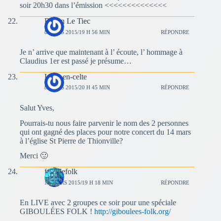
soir 20h30 dans l’émission <<<<<<<<<<<<<<
Renan Le Tiec
8 MARS 2015/19 H 56 MIN
RÉPONDRE
Je n’ arrive que maintenant à l’ écoute, l’ hommage à
Claudius 1er est passé je présume…
L'arc-en-celte
8 MARS 2015/20 H 45 MIN
RÉPONDRE
Salut Yves,
Pourrais-tu nous faire parvenir le nom des 2 personnes
qui ont gagné des places pour notre concert du 14 mars
à l’église St Pierre de Thionville?
Merci 🙂
fousdefolk
15 MARS 2015/19 H 18 MIN
RÉPONDRE
En LIVE avec 2 groupes ce soir pour une spéciale
GIBOULÉES FOLK !
http://giboulees-folk.org/