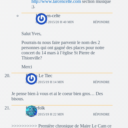
http://www.larcencelte.com
section musique
;).
L'arc-en-celte
8 MARS 2015/20 H 40 MIN
RÉPONDRE
Salut Yves,
Pourrais-tu nous faire parvenir le nom des 2
personnes qui ont gagné des places pour notre
concert du 14 mars à l’église St Pierre de
Thionville?
Merci
Renan Le Tiec
8 MARS 2015/19 H 14 MIN
RÉPONDRE
Je pense bien à vous et ai le coeur bien gros… Des
bisous.
fousdefolk
8 MARS 2015/19 H 22 MIN
RÉPONDRE
>>>>>>>>>> Première chronique de Maire Le Cam ce