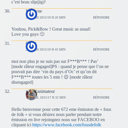
c’est beau slip(jig)²
Marilyne
29 MARS 2015/19 H 20 MIN
RÉPONDRE
Youhou, Pick&Bow ! Great music as usual!
Love you guys 🙂
Guest
29 MARS 2015/19 H 45 MIN
RÉPONDRE
moi non plus je ne suis pas sur F***B*** ! Pas’
[mode râleur engaged]PS : quand je pense que l’on ne
pouvait pas dire ‘vin du pays d’Oc’ et qu’on dit
F***B*** toutes les 5 min ! 😉 [mode râleur
disengaged]
yves l'animateur
19 AVRIL 2015/17 H 32 MIN
RÉPONDRE
Hello bienvenue pour cette 672 eme émission de « fous
de folk » si vous désirez nous parler pendant notre
émission en live rejoingnez nous sur FACEBOO en
cliquant ici
https://www.facebook.com/fousdefolk