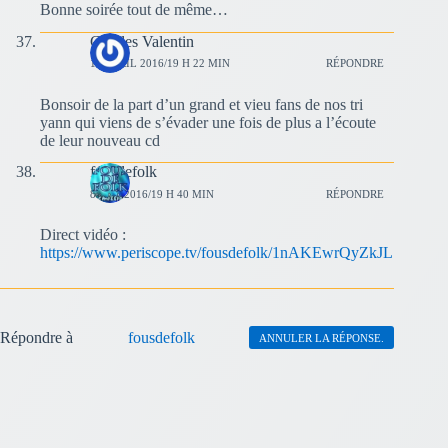
Bonne soirée tout de même…
Charles Valentin
17 AVRIL 2016/19 H 22 MIN
RÉPONDRE
Bonsoir de la part d’un grand et vieu fans de nos tri
yann qui viens de s’évader une fois de plus a l’écoute
de leur nouveau cd
fousdefolk
8 MAI 2016/19 H 40 MIN
RÉPONDRE
Direct vidéo :
https://www.periscope.tv/fousdefolk/1nAKEwrQyZkJL
Répondre à
fousdefolk
ANNULER LA RÉPONSE.