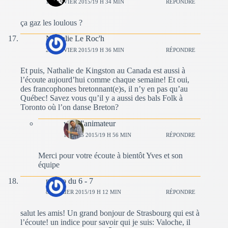
11 JANVIER 2015/19 H 34 MIN
RÉPONDRE
ça gaz les loulous ?
Nathalie Le Roc'h
25 JANVIER 2015/19 H 36 MIN
RÉPONDRE
Et puis, Nathalie de Kingston au Canada est aussi à
l’écoute aujourd’hui comme chaque semaine! Et oui,
des francophones bretonnant(e)s, il n’y en pas qu’au
Québec! Savez vous qu’il y a aussi des bals Folk à
Toronto où l’on danse Breton?
yves l'animateur
1 MARS 2015/19 H 56 MIN
RÉPONDRE
Merci pour votre écoute à bientôt Yves et son
équipe
momo du 6 - 7
8 FÉVRIER 2015/19 H 12 MIN
RÉPONDRE
salut les amis! Un grand bonjour de Strasbourg qui est à
l’écoute! un indice pour savoir qui je suis: Valoche, il