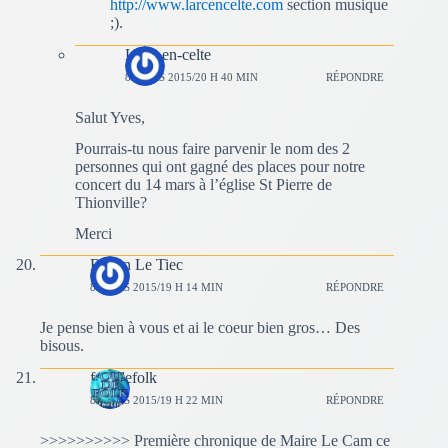
http://www.larcencelte.com
section musique
;).
L'arc-en-celte
8 MARS 2015/20 H 40 MIN
RÉPONDRE
Salut Yves,
Pourrais-tu nous faire parvenir le nom des 2
personnes qui ont gagné des places pour notre
concert du 14 mars à l’église St Pierre de
Thionville?
Merci
Renan Le Tiec
8 MARS 2015/19 H 14 MIN
RÉPONDRE
Je pense bien à vous et ai le coeur bien gros… Des
bisous.
fousdefolk
8 MARS 2015/19 H 22 MIN
RÉPONDRE
>>>>>>>>>> Première chronique de Maire Le Cam ce