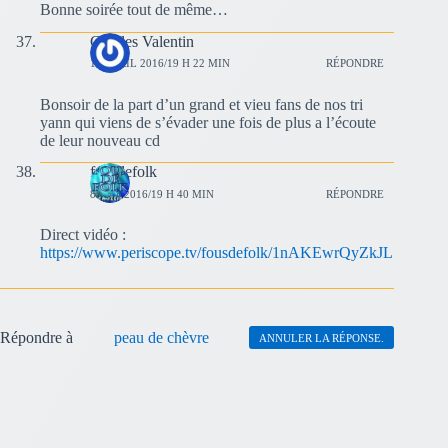
Bonne soirée tout de même…
Charles Valentin
17 AVRIL 2016/19 H 22 MIN
RÉPONDRE
Bonsoir de la part d’un grand et vieu fans de nos tri
yann qui viens de s’évader une fois de plus a l’écoute
de leur nouveau cd
fousdefolk
8 MAI 2016/19 H 40 MIN
RÉPONDRE
Direct vidéo :
https://www.periscope.tv/fousdefolk/1nAKEwrQyZkJL
Répondre à
peau de chèvre
ANNULER LA RÉPONSE.