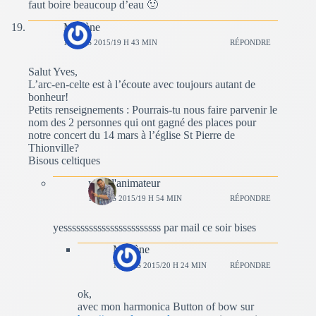
faut boire beaucoup d’eau 🙂
Marlène
1 MARS 2015/19 H 43 MIN
RÉPONDRE
Salut Yves,
L’arc-en-celte est à l’écoute avec toujours autant de
bonheur!
Petits renseignements : Pourrais-tu nous faire parvenir le
nom des 2 personnes qui ont gagné des places pour
notre concert du 14 mars à l’église St Pierre de
Thionville?
Bisous celtiques
yves l'animateur
1 MARS 2015/19 H 54 MIN
RÉPONDRE
yesssssssssssssssssssssss par mail ce soir bises
Marlène
1 MARS 2015/20 H 24 MIN
RÉPONDRE
ok,
avec mon harmonica Button of bow sur