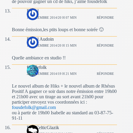
de pouvoir gagner un cd de hiks, j’aime fousdefolk
Pascal
14 DÉCEMBRE 2014/20 H 07 MIN
RÉPONDRE
Bonne émission,les ptits loups et bonne soirée 🙂
Pascal Audoin
14 DÉCEMBRE 2014/20 H 15 MIN
RÉPONDRE
Quelle ambiance en studio !!
fousdefolk
21 DÉCEMBRE 2014/19 H 21 MIN
RÉPONDRE
Le nouvel album de Hiks + le nouvel album de Rhésus
Positif A gagner ce soir dans notre émission entre 19h00
et 21h00 avec un tirage au sort avant 21h00 pour
participer envoyez vos coordonnées ici :
fousdefolk@gmail.com
ou à partir de 19h00 Isabelle au standard au 03-87-75-
91-11
BzHCelticGlazik