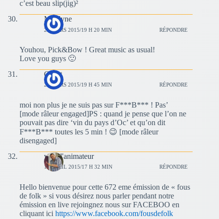
c’est beau slip(jig)²
Marilyne
29 MARS 2015/19 H 20 MIN
RÉPONDRE
Youhou, Pick&Bow ! Great music as usual!
Love you guys 🙂
Guest
29 MARS 2015/19 H 45 MIN
RÉPONDRE
moi non plus je ne suis pas sur F***B*** ! Pas’
[mode râleur engaged]PS : quand je pense que l’on ne
pouvait pas dire ‘vin du pays d’Oc’ et qu’on dit
F***B*** toutes les 5 min ! 😉 [mode râleur
disengaged]
yves l'animateur
19 AVRIL 2015/17 H 32 MIN
RÉPONDRE
Hello bienvenue pour cette 672 eme émission de « fous
de folk » si vous désirez nous parler pendant notre
émission en live rejoingnez nous sur FACEBOO en
cliquant ici
https://www.facebook.com/fousdefolk