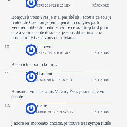
19 OCTOBRE 2014/22 H 25 MIN
RÉPONDRE
Bonjour à vous Yves je n’ai pas été aà l’écoute ce soir je
rentrai de Caen ou je participai à un congrès parti
Vendredi 6h00 du matin et rentré ce soir trop tard pour
être à votre écoute désolé et je vous dit à dimanche
prochain ! Bises à vous deux Marcel.
peau de chèvre
26 OCTOBRE 2014/20 H 09 MIN
RÉPONDRE
Bisou tchic boum boum…
Marcel Lorient
2 NOVEMBRE 2014/19 H 08 MIN
RÉPONDRE
Bonsoir a vous les amis Valérie, Yves je suis là je vous
écoute
pierre-marie
14 DÉCEMBRE 2014/19 H 33 MIN
RÉPONDRE
j’adore les morceaux choisis, je trouve très sympa l’idée