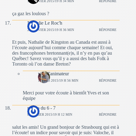
11 JANVIER 2015/19 H 34 MIN
RÉPONDRE
ça gaz les loulous ?
Nathalie Le Roc'h
25 JANVIER 2015/19 H 36 MIN
RÉPONDRE
Et puis, Nathalie de Kingston au Canada est aussi à
l’écoute aujourd’hui comme chaque semaine! Et oui,
des francophones bretonnant(e)s, il n’y en pas qu’au
Québec! Savez vous qu’il y a aussi des bals Folk à
Toronto où l’on danse Breton?
yves l'animateur
1 MARS 2015/19 H 56 MIN
RÉPONDRE
Merci pour votre écoute à bientôt Yves et son
équipe
momo du 6 - 7
8 FÉVRIER 2015/19 H 12 MIN
RÉPONDRE
salut les amis! Un grand bonjour de Strasbourg qui est à
l’écoute! un indice pour savoir qui je suis: Valoche, il