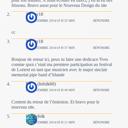
pour ton soutien. A nous écouter en direct, j’en ai eu des
frissons. Bravo aussi pour le Nouveau Design du site
Jeremy18
14 SEPTEMBRE 2014/19 H 35 MIN
RÉPONDRE
cc
Jeremy18
14 SEPTEMBRE 2014/19 H 37 MIN
RÉPONDRE
Bonjour de retour ici, peux tu faire une dedicace Yves
comme quoi c’etait ma premiere participation au festival
de Lorient en tant que musicien avec le major sinclair
memorial pipe band d’Irlande
Pierre (Infolk60)
14 SEPTEMBRE 2014/19 H 49 MIN
RÉPONDRE
Content du retour de l’émission. Et bravo pour le
nouveau site.
fousdefolk
14 SEPTEMBRE 2014/20 H 11 MIN
RÉPONDRE