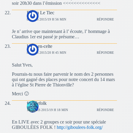
soir 20h30 dans l’émission <<<<<<<<<<<<<<
Renan Le Tiec
8 MARS 2015/19 H 56 MIN
RÉPONDRE
Je n’ arrive que maintenant à l’ écoute, l’ hommage à
Claudius 1er est passé je présume…
L'arc-en-celte
8 MARS 2015/20 H 45 MIN
RÉPONDRE
Salut Yves,
Pourrais-tu nous faire parvenir le nom des 2 personnes
qui ont gagné des places pour notre concert du 14 mars
à l’église St Pierre de Thionville?
Merci 🙂
fousdefolk
15 MARS 2015/19 H 18 MIN
RÉPONDRE
En LIVE avec 2 groupes ce soir pour une spéciale
GIBOULÉES FOLK !
http://giboulees-folk.org/