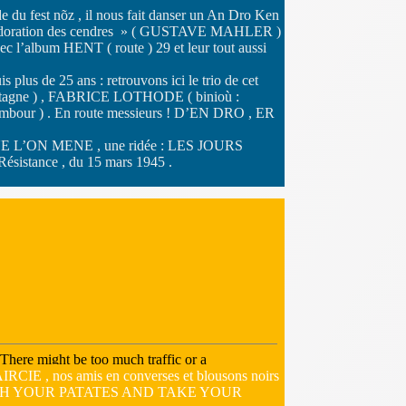
u fest nõz , il nous fait danser un An Dro Ken
on l’adoration des cendres » ( GUSTAVE MAHLER )
’album HENT ( route ) 29 et leur tout aussi
25 ans : retrouvons ici le trio de cet
etagne ) , FABRICE LOTHODE ( binioù :
mbour ) . En route messieurs ! D’EN DRO , ER
E L’ON MENE , une ridée : LES JOURS
sistance , du 15 mars 1945 .
CIE , nos amis en converses et blousons noirs
INISH YOUR PATATES AND TAKE YOUR