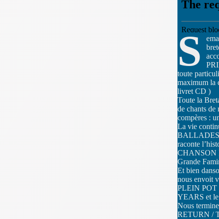
S
ema
bret
acco
PRI
toute particu
maximum la di
livret CD )
Toute la Bre
de chants de 
compères : 
La vie conti
BALLADES . 
raconte l’hi
CHANSON POUR
Grande Famine
Et bien dan
nous envoit 
PLEIN POT ,
YEARS et l
Nous termin
RETURN / 