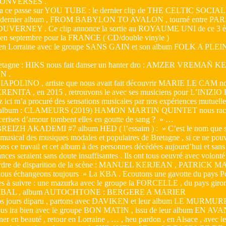
ONVERSES .
a ce passe sur YOU TUBE : le dernier clip de THE CELTIC SOCI
et dernier album , FROM BABYLON TO AVALON , tourné entre PA
ERNEY . Ce clip annonce la sortie au ROYAUME UNI de ce 3 ème a
 en septembre pour la FRANCE ( CD/double vinyle )
r en Lorraine avec le groupe SANS GAIN et son album FOLK A PLEI
retagne : HIKS nous fait danser un hanter dro : AMZER VREMAÑ K
N .
LINO , artiste que nous avait fait découvrir MARIE LE CAM notre c
RENITA , en 2015 , retrouvons le avec ses musiciens pour L’INIZ
z ici m’a procuré des sensations musicales par nos expériences mutu
er album : CLAMEURS (2019) HAMON MARTIN QUINTET nous raco
cerises d’amour tombent elles en goutte de sang ? » …
IZH AKADEMI #7 album HED ( l’essaim ) : » C’est le nom que s’est 
 musical des musiques modales et populaires de Bretagne , si ce ne
s ce travail et cet album à des personnes décédées aujourd’hui et sans le
nces seraient sans doute insuffisantes . Ils ont tous oeuvré avec volonté 
 ordre de disparition de la scène : MANUEL KERJEAN , PATR
, nous échangeons toujours » La KBA . Ecoutons une gavotte du pays Po
ses à suivre : une mazurka avec le groupe la FORCELLE , du pays giro
CIBAL , album AUTOCHTONE : BERGERE A MARIER
os jours diparu , partons avec DAVIKEN et leur album LE MURM
ous ira bien avec le groupe BON MATIN , issu de leur album EN 
ner en beauté , retour en Lorraine , … , heu pardon , en Alsace , ave