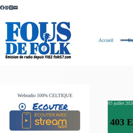
Passer
au
contenu
Accueil
Em
Webradio 100% CELTIQUE
05 juillet 202