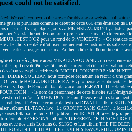
ine grise et pluvieuse comme le début de cette 866 ème émission de F
ons disparus il y a quelques jours … MICHEL AUMONT , artiste à part ent
mpagné sa vie durant de nombreux projets musicaux . On le rerouve ic
MEUR . FEST NOZ pour un rond de St VINCENT : » Ce sont des couleu
lière . Le choix délibéré d’utiliser uniquement les instruments solistes 
versité des langages musicaux . Authenticité et tradition riment ici avec
tagne et au delà , pleure aussi MIKAEL YAOUANK , un des chanteurs
marins , qui devait fêter ses 50 ans de carrière cet été au festival int
un des chants des plus célèbres de MICHEL TONNERRE : MON PT
nue ! DIDIER SQUIBAN nous compose cet album en retour d’une gran
On écoute BALLADE POUR KATE , promenades sentimentales de Mar
stoire du village de Kercool : issu de son album K-KWLL .Une dernièr
 JOHN : » le nom du personnage de cette histoire sur l’émigration i
 est un clin d’oeil à JOHN DOYLE dont l’oeuvre est très largement ins
sons maintenant ! Avec le groupe de fest noz DIWALL , album SET
valser , album EL-TAQA live . Le GROUPE SANS GAIN , le local Lorra
 danses folk pour enfants. Un p’tit saut en IRLANDE avec le gro
e trio féminin SEARSONS : album A DIFFERENT KIND OF LIGHT
erons avec nos amis Lorrains de SLIGO et leur album THE FIDD
THE ROSE IN THE HEATHER / TOBIN’S FAVOURITE / UP IN T