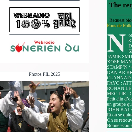
Fous de Folk 
N
o
8
D
S
JAMIE SMI
XOSE MANU
STAMP’N ‘
DAN AR BR
Photos FIL 2025
CLANNAD : 
FAYO : ATT
RONAN LE 
MEC LIR : 
Petit clin 
un groupe q
JOHN KALA
Et on se qu
On se retrouv
Bonne écoute