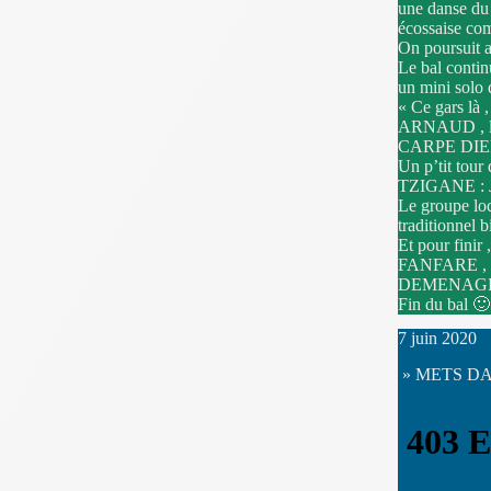
une danse du
écossaise c
On poursuit
Le bal cont
un mini solo 
« Ce gars là ,
ARNAUD , le 
CARPE DIEM 
Un p’tit tour
TZIGANE :
Le groupe l
traditionne
Et pour fini
FANFARE ,
DEMENAGE
Fin du bal 🙂
7 juin 2020
» METS DA