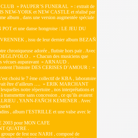
AL CLUB » PAUPER’S FUNERAL » : extrait de
RIS NEW-YORK et NEW CASTLE et réalisé par
lbum , dans une version augmentée spéciale
N POT et une danse hongroise : LE JEU DU
EVRENNEK , issu de leur dernier album BEZAÑ
hroniqueuse adorée , flutiste hors pair . Avec
IO DEGLIVOLO . » Chacun des musiciens que
elles vécues auparavant » ARNAUD .
ntent l’histoire DES CERISES D’AMOUR : »
choisi le 7 ème collectif de KBA , laboratoire
 pouvait être d’ailleurs …. » ERIK MARCHANT
squelles notre répertoire , nos interprétations et
à transmettre sans concession , ce qu’ils avaient
ICK MALRIEU , YANN-FAÑCH KEMENER . Avec
urlet
ndins , album l’ESTRILLE et une valse avec le
URE 2003 pour MON CAFE
AVANT QUATRE .
c le groupe de fest noz NARH , composé de