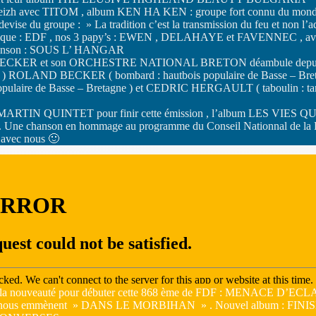
eizh avec TITOM , album KEN HA KEN : groupe fort connu du monde d
devise du groupe : » La tradition c’est la transmission du feu et n
ique : EDF , nos 3 papy’s : EWEN , DELAHAYE et FAVENNEC , avec l
hanson : SOUS L’ HANGAR
ER et son ORCHESTRE NATIONAL BRETON déambule depuis plus de 
8 ) ROLAND BECKER ( bombard : hautbois populaire de Basse – Br
pulaire de Basse – Bretagne ) et CEDRIC HERGAULT ( taboulin : ta
IN QUINTET pour finir cette émission , l’album LES VIES QU
e chanson en hommage au programme du Conseil Nationnal de la Ré
avec nous 🙂
 la nouveauté pour débuter cette 868 ème de FDF : MENACE D’ECLAIR
 nous emmènent » DANS LE MORBIHAN » . Nouvel album : F