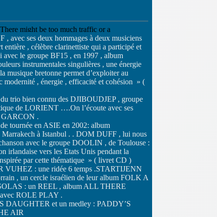
DF , avec ses deux hommages à deux musiciens
ière , célèbre clarinettiste qui a participé et
i avec le groupe BF15 , en 1997 , album
rs instrumentales singulières , une énergie
de la musique bretonne permet d’exploiter au
 modernité , énergie , efficacité et cohésion » (
 du trio bien connu des DJIBOUDJEP , groupe
erceltique de LORIENT ….On l’écoute avec ses
IT GARCON .
de tournée en ASIE en 2002: album
rakech à Istanbul . . DOM DUFF , lui nous
e chanson avec le groupe DOOLIN , de Toulouse :
rlandaise vers les Etats Unis pendant la
pirée par cette thématique » ( livret CD )
U AR VUHEZ : une ridée 6 temps .STARTIJENN
in , un cercle israélien de leur album FOLK A
upe SOLAS : un REEL , album ALL THERE
 avec ROLE PLAY .
LER’S DAUGHTER et un medley : PADDY’S
HE AIR