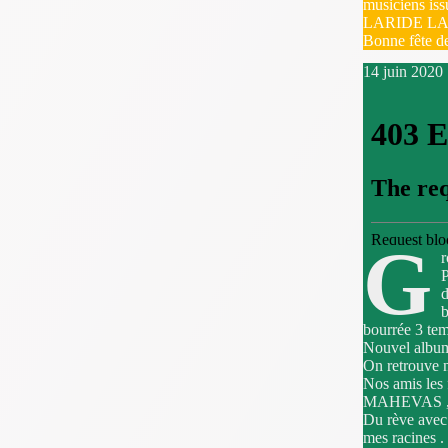
musiciens is
LARIDE LA
Bonne fête d
14 juin 2020
G
r
P
d
b
bourrée 3 tem
Nouvel alb
On retrouve 
Nos amis les
MAHEVAS , 
Du rève avec
mes racines .