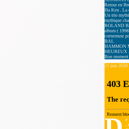
Retour en Br
Ha Ken . La 
Un trio myth
mythique c
ROLAND BECK
album ( 199
cornemuse po
BAL
HAMMON MART
HEUREUX . Un
Bon moment 
21 juin 2020
D
e
,