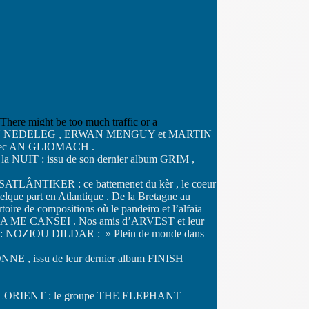
NN AN NEDELEG , ERWAN MENGUY et MARTIN
 , avec AN GLIOMACH .
NUIT : issu de son dernier album GRIM ,
SATLÂNTIKER : ce battemenet du kèr , le coeur
uelque part en Atlantique . De la Bretagne au
rtoire de compositions où le pandeiro et l’alfaia
pour JA ME CANSEI . Nos amis d’ARVEST et leur
gnac : NOZIOU DILDAR : » Plein de monde dans
 , issu de leur dernier album FINISH
que de LORIENT : le groupe THE ELEPHANT