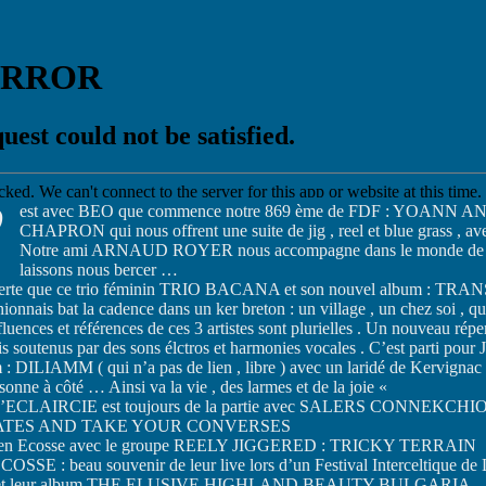
’
est avec BEO que commence notre 869 ème de FDF : YOA
CHAPRON qui nous offrent une suite de jig , reel et blue grass
Notre ami ARNAUD ROYER nous accompagne dans le monde de la 
laissons nous bercer …
erte que ce trio féminin TRIO BACANA et son nouvel album : TRAN
nionnais bat la cadence dans un ker breton : un village , un chez soi , q
nfluences et références de ces 3 artistes sont plurielles . Un nouveau répe
is soutenus par des sons élctros et harmonies vocales . C’est parti 
m : DILIAMM ( qui n’a pas de lien , libre ) avec un laridé de Kervi
rsonne à côté … Ainsi va la vie , des larmes et de la joie «
LAIRCIE est toujours de la partie avec SALERS CONNEKCHIONNE
ATES AND TAKE YOUR CONVERSES
ut en Ecosse avec le groupe REELY JIGGERED : TRICKY TERRAIN
ECOSSE : beau souvenir de leur live lors d’un Festival Intercelti
et leur album THE ELUSIVE HIGHLAND BEAUTY BULGARIA