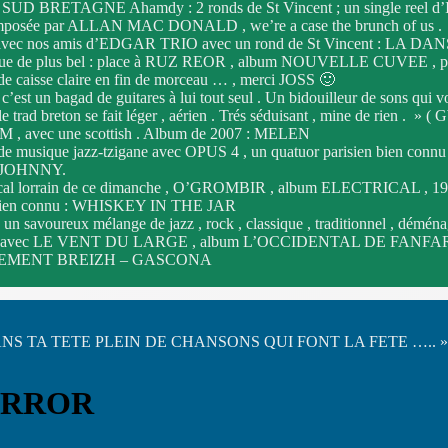
 SUD BRETAGNE Ahamdy : 2 ronds de St Vincent ; un single reel d’
omposée par ALLAN MAC DONALD , we’re a case the brunch of us .
 avec nos amis d’EDGAR TRIO avec un rond de St Vincent : LA 
inue de plus bel : place à RUZ REOR , album NOUVELLE CUVEE , 
de caisse claire en fin de morceau … , merci JOSS 🙂
 c’est un bagad de guitares à lui tout seul . Un bidouilleur de sons qui v
trad breton se fait léger , aérien . Trés séduisant , mine de ri
, avec une scottish . Album de 2007 : MELEN
 de musique jazz-tzigane avec OPUS 4 , un quatuor parisien bien conn
 JOHNNY.
ocal lorrain de ce dimanche , O’GROMBIR , album ELECTRICAL , 1
l bien connu : WHISKEY IN THE JAR
r , un savoureux mélange de jazz , rock , classique , traditionnel , 
 avec LE VENT DU LARGE , album L’OCCIDENTAL DE FANFA
MENT BREIZH – GASCONA
NS TA TETE PLEIN DE CHANSONS QUI FONT LA FETE ….. »