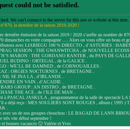
n°870, la dernière de la saison 2019-2020 !
tre dernière émission de la saison 2019 / 2020 s’arrête au nombre de 870
70 dimanches en votre compagnie …. Alors on vous offre un beau et gr
ébutons avec LIARIEGU 100 % DIRECTO , d’ASTURIES : HABEM
PRAG SESSION : THE GWANWITCHA , de NOUVELLE ECOSSE
TH’S MABON : THE GORDANO RANTER , du PAYS DE GALLE
EL BUDINO : ORTEGAL , de la GALICE .
 GO : WE’LL BE DAMNED , de CORNOUAILLES .
AZ : ORGIES NOCTURNES , de BRETAGNE .
NIL SE INA LA , d’IRLANDE .
ENDRE EN VAIN , d’ACADIE .
BARS GROUP : AN DISTRO , de BRETAGNE .
CHASE THE ACE , de l’ILE DE MAN .
d’oeil à PASCAL JASKULA , programmateur de la salle de spectac
u’il a déjà reçu : MES SOULIERS SONT ROUGES , album ( 1995 ) 
K .
itte avec un de nos groupes chouchou : LE BAGAD DE LANN BIHOUE 
e très vite début septembre !
 et bonnes vacances 🙂 Valérie et Yves