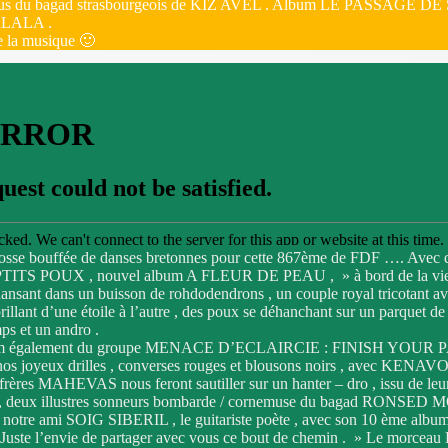
sus du bagad strasbourgeois de KIZ AVEL . Album LE PASSAGE DE ST
LALA .
e la musique 🙂
osse bouffée de danses bretonnes pour cette 867ème de FDF …. Avec d
TITS POUX , nouvel album A FLEUR DE PEAU , » à bord de la vie ,
ansant dans un buisson de rohdodendrons , un couple royal tricotant ave
rillant d’une étoile à l’autre , des poux se déhanchant sur un parquet
ps et un andro .
um également du groupe MENACE D’ECLAIRCIE : FINISH YO
nos joyeux drilles , converses rouges et blousons noirs , avec KENAV
 frères MAHEVAS nous feront sautiller sur un hanter – dro , issu d
deux illustres sonneurs bombarde / cornemuse du bagad RONS
 notre ami SOIG SIBERIL , le guitariste poète , avec son 10 ème album
 Juste l’envie de partager avec vous ce bout de chemin . » Le morceau