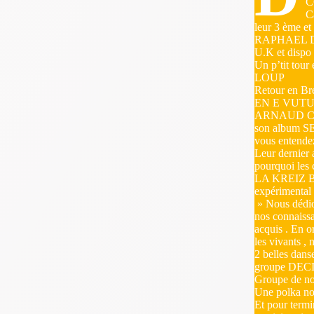
C
C
leur 3 ème 
RAPHAEL DUV
U.K et dispo
Un p’tit tou
LOUP
Retour en B
EN E VUTU
ARNAUD CIAPO
son album SE
vous entende
Leur derni
pourquoi les 
LA KREIZ BRE
expérimental
» Nous dédion
nos connaissa
acquis . En
les vivants 
2 belles dan
groupe DE
Groupe de n
Une polka n
Et pour termi