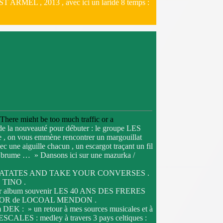
 ARMEL , 2013 , avec ici un laridé 8 temps :
e la nouveauté pour débuter : le groupe LES
 on vous emmène rencontrer un margouillat
c une aiguille chacun , un escargot traçant un fil
 de brume … » Dansons ici sur une mazurka /
UR PATATES AND TAKE YOUR CONVERSES .
O TINO .
e leur album souvenir LES 40 ANS DES FRERES
ED MOR de LOCOAL MENDON .
 DEK : » un retour à mes sources musicales et à
 ESCALES : medley à travers 3 pays celtiques :