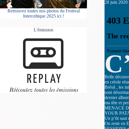
28 juin 2020
Retrouvez toutes nos photos du Festival
Interceltique 2025 ici !
L'émission
C
Belle découv
en créole réu
Brésil , les i
sont désorma
dernier albu
ma tête et pe
MENACE D’EC
YOUR PAT
Un p’tit sa
On reste en 
SESSIONS 