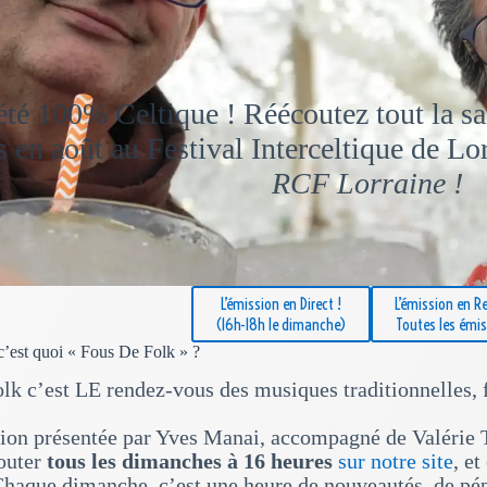
été 100% Celtique ! Réécoutez tout la s
 en août au Festival Interceltique de Lor
RCF Lorraine !
L’émission en Direct !
L’émission en Re
(16h-18h le dimanche)
Toutes les émi
 c’est quoi « Fous De Folk » ?
lk c’est LE rendez-vous des musiques traditionnelles, 
ion présentée par Yves Manai, accompagné de Valérie T
outer
tous les dimanches à 16 heures
sur notre site
, e
Chaque dimanche, c’est une heure de nouveautés, de pépi