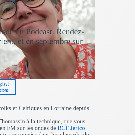
aison en Podcast. Rendez-
ient, et en septembre sur
play !
ssions
folks et Celtiques en Lorraine depuis
homassin à la technique, que vous
t en FM sur les ondes de
RCF Jerico
tes retrouvées dans les placards, de