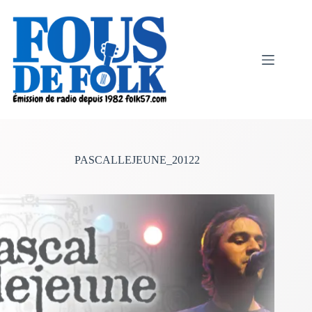
Passer
au
contenu
PASCALLEJEUNE_20122