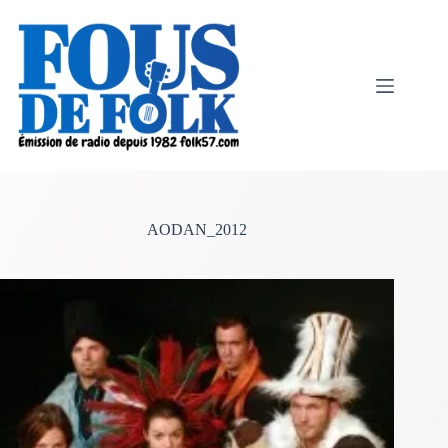
Passer
au
contenu
AODAN_2012