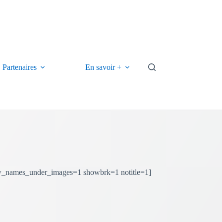
Partenaires
En savoir +
w_names_under_images=1 showbrk=1 notitle=1]