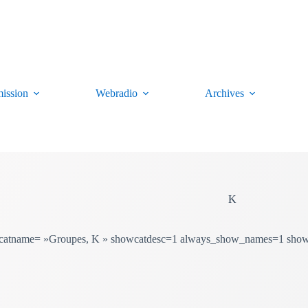
ission
Webradio
Archives
K
l catname= »Groupes, K » showcatdesc=1 always_show_names=1 sho