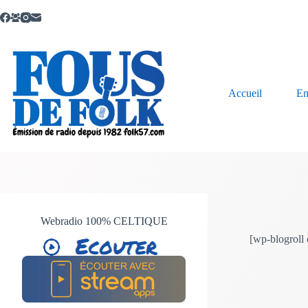
Passer
au
contenu
Accueil
Em
Webradio 100% CELTIQUE
[wp-blogrol