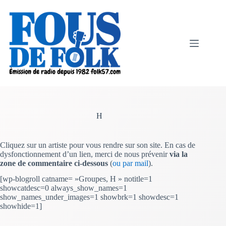
Passer
au
contenu
H
Cliquez sur un artiste pour vous rendre sur son site. En cas de
dysfonctionnement d’un lien, merci de nous prévenir
via la
zone de commentaire ci-dessous
(
ou par mail
).
[wp-blogroll catname= »Groupes, H » notitle=1
showcatdesc=0 always_show_names=1
show_names_under_images=1 showbrk=1 showdesc=1
showhide=1]