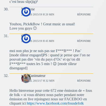
c’est beau slip(jig)²
Marilyne
29 MARS 2015/19 H 20 MIN
RÉPONDRE
Youhou, Pick&Bow ! Great music as usual!
Love you guys 🙂
Guest
29 MARS 2015/19 H 45 MIN
RÉPONDRE
moi non plus je ne suis pas sur F***B*** ! Pas’
[mode râleur engaged]PS : quand je pense que l’on ne
pouvait pas dire ‘vin du pays d’Oc’ et qu’on dit
F***B*** toutes les 5 min ! 😉 [mode râleur
disengaged]
yves l'animateur
19 AVRIL 2015/17 H 32 MIN
RÉPONDRE
Hello bienvenue pour cette 672 eme émission de « fous
de folk » si vous désirez nous parler pendant notre
émission en live rejoingnez nous sur FACEBOO en
cliquant ici
https://www.facebook.com/fousdefolk