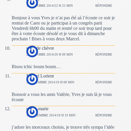
19 OCTOBRE 2014/22 H 25 MIN
RÉPONDRE
Bonjour à vous Yves je n’ai pas été aà l’écoute ce soir je
rentrai de Caen ou je participai à un congrès parti
Vendredi 6h00 du matin et rentré ce soir trop tard pour
être à votre écoute désolé et je vous dit à dimanche
prochain ! Bises à vous deux Marcel.
peau de chèvre
26 OCTOBRE 2014/20 H 09 MIN
RÉPONDRE
Bisou tchic boum boum…
Marcel Lorient
2 NOVEMBRE 2014/19 H 08 MIN
RÉPONDRE
Bonsoir a vous les amis Valérie, Yves je suis là je vous
écoute
pierre-marie
14 DÉCEMBRE 2014/19 H 33 MIN
RÉPONDRE
j’adore les morceaux choisis, je trouve très sympa l’idée