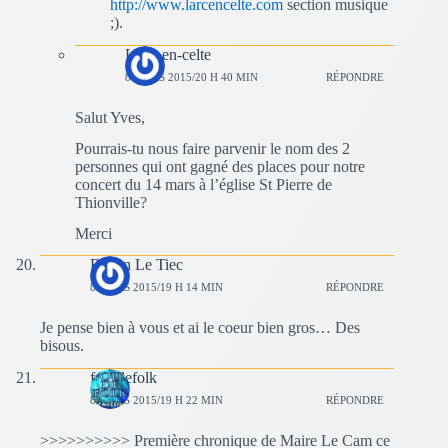
http://www.larcencelte.com
section musique
;).
L'arc-en-celte
8 MARS 2015/20 H 40 MIN
RÉPONDRE
Salut Yves,
Pourrais-tu nous faire parvenir le nom des 2
personnes qui ont gagné des places pour notre
concert du 14 mars à l’église St Pierre de
Thionville?
Merci
Renan Le Tiec
8 MARS 2015/19 H 14 MIN
RÉPONDRE
Je pense bien à vous et ai le coeur bien gros… Des
bisous.
fousdefolk
8 MARS 2015/19 H 22 MIN
RÉPONDRE
>>>>>>>>>> Première chronique de Maire Le Cam ce