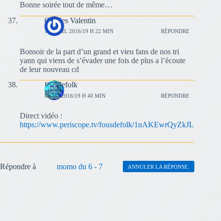
Bonne soirée tout de même…
Charles Valentin
17 AVRIL 2016/19 H 22 MIN
RÉPONDRE
Bonsoir de la part d’un grand et vieu fans de nos tri
yann qui viens de s’évader une fois de plus a l’écoute
de leur nouveau cd
fousdefolk
8 MAI 2016/19 H 40 MIN
RÉPONDRE
Direct vidéo :
https://www.periscope.tv/fousdefolk/1nAKEwrQyZkJL
Répondre à
momo du 6 - 7
ANNULER LA RÉPONSE.