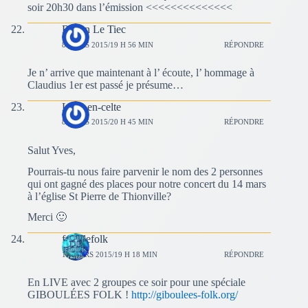
soir 20h30 dans l’émission <<<<<<<<<<<<<<
Renan Le Tiec
8 MARS 2015/19 H 56 MIN
RÉPONDRE
Je n’ arrive que maintenant à l’ écoute, l’ hommage à
Claudius 1er est passé je présume…
L'arc-en-celte
8 MARS 2015/20 H 45 MIN
RÉPONDRE
Salut Yves,
Pourrais-tu nous faire parvenir le nom des 2 personnes
qui ont gagné des places pour notre concert du 14 mars
à l’église St Pierre de Thionville?
Merci 🙂
fousdefolk
15 MARS 2015/19 H 18 MIN
RÉPONDRE
En LIVE avec 2 groupes ce soir pour une spéciale
GIBOULÉES FOLK !
http://giboulees-folk.org/