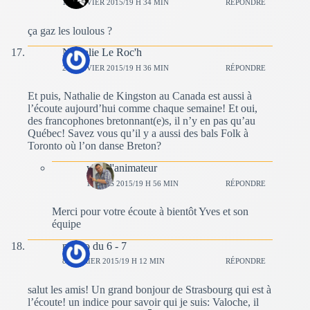
11 JANVIER 2015/19 H 34 MIN
RÉPONDRE
ça gaz les loulous ?
Nathalie Le Roc'h
25 JANVIER 2015/19 H 36 MIN
RÉPONDRE
Et puis, Nathalie de Kingston au Canada est aussi à
l’écoute aujourd’hui comme chaque semaine! Et oui,
des francophones bretonnant(e)s, il n’y en pas qu’au
Québec! Savez vous qu’il y a aussi des bals Folk à
Toronto où l’on danse Breton?
yves l'animateur
1 MARS 2015/19 H 56 MIN
RÉPONDRE
Merci pour votre écoute à bientôt Yves et son
équipe
momo du 6 - 7
8 FÉVRIER 2015/19 H 12 MIN
RÉPONDRE
salut les amis! Un grand bonjour de Strasbourg qui est à
l’écoute! un indice pour savoir qui je suis: Valoche, il