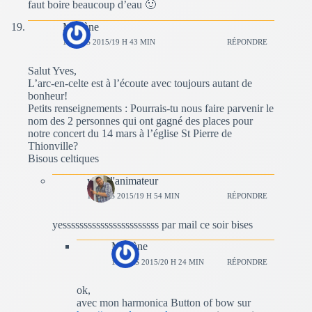
faut boire beaucoup d’eau 🙂
Marlène
1 MARS 2015/19 H 43 MIN
RÉPONDRE
Salut Yves,
L’arc-en-celte est à l’écoute avec toujours autant de
bonheur!
Petits renseignements : Pourrais-tu nous faire parvenir le
nom des 2 personnes qui ont gagné des places pour
notre concert du 14 mars à l’église St Pierre de
Thionville?
Bisous celtiques
yves l'animateur
1 MARS 2015/19 H 54 MIN
RÉPONDRE
yesssssssssssssssssssssss par mail ce soir bises
Marlène
1 MARS 2015/20 H 24 MIN
RÉPONDRE
ok,
avec mon harmonica Button of bow sur