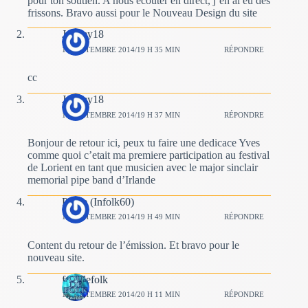
pour ton soutien. A nous écouter en direct, j’en ai eu des
frissons. Bravo aussi pour le Nouveau Design du site
Jeremy18
14 SEPTEMBRE 2014/19 H 35 MIN
RÉPONDRE
cc
Jeremy18
14 SEPTEMBRE 2014/19 H 37 MIN
RÉPONDRE
Bonjour de retour ici, peux tu faire une dedicace Yves
comme quoi c’etait ma premiere participation au festival
de Lorient en tant que musicien avec le major sinclair
memorial pipe band d’Irlande
Pierre (Infolk60)
14 SEPTEMBRE 2014/19 H 49 MIN
RÉPONDRE
Content du retour de l’émission. Et bravo pour le
nouveau site.
fousdefolk
14 SEPTEMBRE 2014/20 H 11 MIN
RÉPONDRE