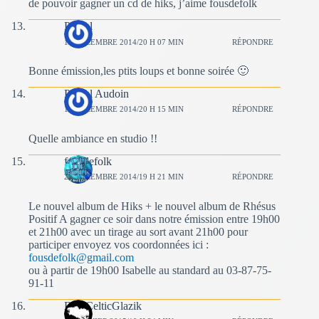
de pouvoir gagner un cd de hiks, j’aime fousdefolk
Pascal
14 DÉCEMBRE 2014/20 H 07 MIN
RÉPONDRE
Bonne émission,les ptits loups et bonne soirée 🙂
Pascal Audoin
14 DÉCEMBRE 2014/20 H 15 MIN
RÉPONDRE
Quelle ambiance en studio !!
fousdefolk
21 DÉCEMBRE 2014/19 H 21 MIN
RÉPONDRE
Le nouvel album de Hiks + le nouvel album de Rhésus
Positif A gagner ce soir dans notre émission entre 19h00
et 21h00 avec un tirage au sort avant 21h00 pour
participer envoyez vos coordonnées ici :
fousdefolk@gmail.com
ou à partir de 19h00 Isabelle au standard au 03-87-75-
91-11
BzHCelticGlazik