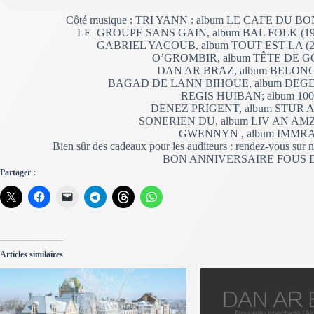
Côté musique : TRI YANN : album LE CAFE DU
LE GROUPE SANS GAIN, album BAL FOLK (1
GABRIEL YACOUB, album TOUT EST LA (
O’GROMBIR, album TÊTE DE 
DAN AR BRAZ, album BELONG
BAGAD DE LANN BIHOUE, album DEGEME
REGIS HUIBAN; album 10
DENEZ PRIGENT, album STUR AN 
SONERIEN DU, album LIV AN AMZER
GWENNYN , album IMMR
Bien sûr des cadeaux pour les auditeurs : rendez-vous sur n
BON ANNIVERSAIRE FOUS DE
Partager :
Articles similaires