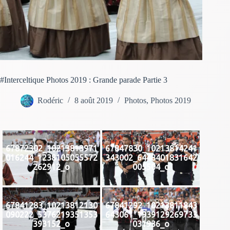
#Interceltique Photos 2019 : Grande parade Partie 3
Rodéric
8 août 2019
Photos
,
Photos 2019
67872302_10213813971
67847830_10213814241
016244_1238105055572
343002_6448401831642
262912_o
005504_o
67841283_10213812130
67841292_10213811843
090222_5376219351353
643061_1939129269733
393152_o
031936_o