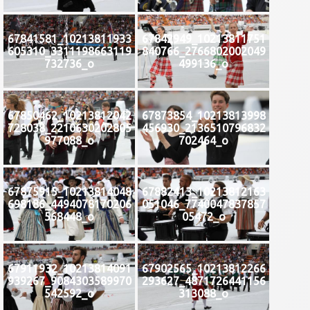
67841581_10213811933
67842949_10213811751
605310_3311198663119
840766_2766802002049
732736_o
499136_o
67850462_10213812042
67873854_10213813998
728038_2210630202805
456930_2136510796832
977088_o
702464_o
67875915_10213814048
67882413_10213812163
698186_4494078170206
051046_7740047837857
568448_o
05472_o
67911932_10213814091
67902565_10213812266
939267_9084303589970
293627_4871726441156
542592_o
313088_o