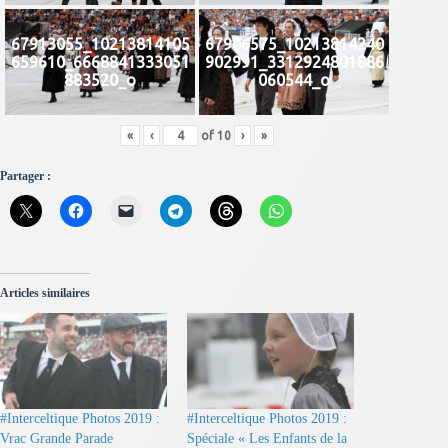
67913055_10213814105
67906575_10213814240
659610_6668841333051
902991_3312924801886
883520_o
060544_o
«
‹
of
10
›
»
Partager :
Articles similaires
#Interceltique Photos 2019 :
#Interceltique Photos 2019 :
Vrac Grande Parade
Spéciale « Les Enfants de la