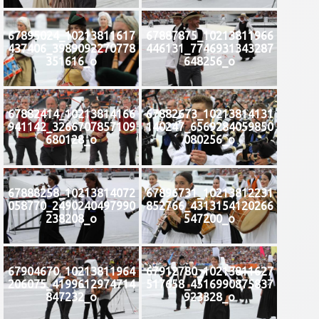
67895024_10213811617
67887875_10213811966
437406_3989092270778
446131_7746931343287
351616_o
648256_o
67882414_10213814166
67882673_10213814131
941142_3266707857109
140247_6569284059850
680128_o
080256_o
67888258_10213814072
67896731_10213812231
058770_2490240497990
852766_4313154120266
238208_o
547200_o
67904670_10213811964
67912780_10213811627
206075_4199612974714
517658_4516990875837
847232_o
923328_o