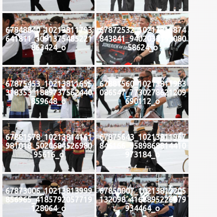
67848840_10213811793
67872532_10213811874
641811_3091375485221
843841_9402033193080
863424_o
58624_o
67875453_10213811655
67881560_10213811983
318353_1889737562440
086547_7730278621209
859648_o
690112_o
67881578_10213814161
67875643_10213811967
981018_5020684526980
846166_5589868814410
95616_o
973184_o
67873006_10213813999
67850007_10213812205
856965_4185792057719
132098_4168895226879
128064_o
934464_o