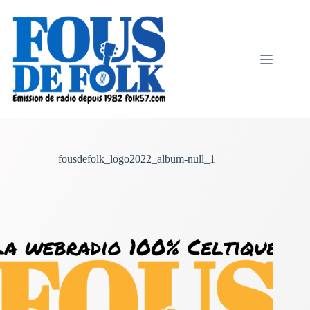
Passer
au
contenu
fousdefolk_logo2022_album-null_1