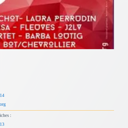
org
iches :