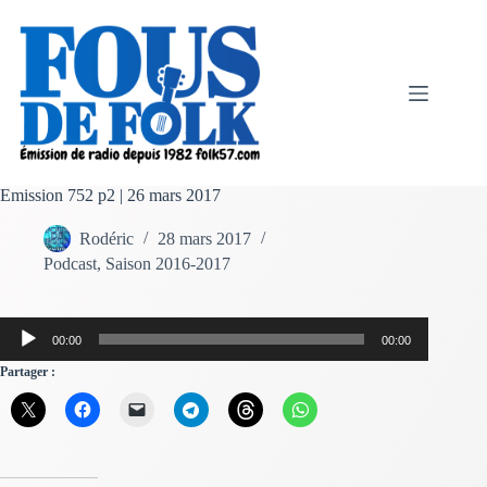
Passer
au
contenu
Emission 752 p2 | 26 mars 2017
Rodéric
28 mars 2017
Podcast
,
Saison 2016-2017
Lecteur
00:00
00:00
audio
Partager :