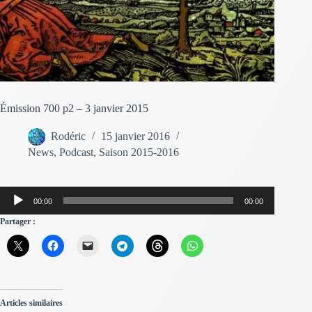
Émission 700 p2 – 3 janvier 2015
Rodéric
15 janvier 2016
News
,
Podcast
,
Saison 2015-2016
Lecteur
00:00
00:00
audio
Partager :
Articles similaires