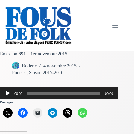
Passer
au
contenu
Émission 691 – 1er novembre 2015
Rodéric
4 novembre 2015
Podcast
,
Saison 2015-2016
Lecteur
00:00
00:00
audio
Partager :