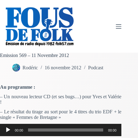
Passer
au
contenu
Emission 569 – 11 Novembre 2012
Rodéric
16 novembre 2012
Podcast
Au programme :
– Un nouveau lecteur CD (et ses bugs…) pour Yves et Valérie
!
– Le résultat du tirage au sort pour le 4 titres du trio EDF + le
single « Femmes de Bretagne »
Lecteur
00:00
00:00
audio