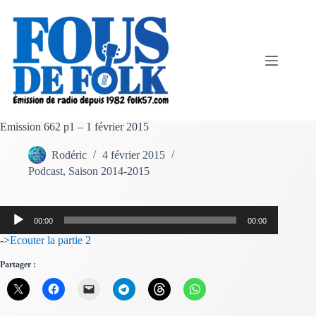
Passer
au
contenu
Emission 662 p1 – 1 février 2015
Rodéric
4 février 2015
Podcast
,
Saison 2014-2015
Lecteur
00:00
00:00
audio
->
Ecouter la partie 2
Partager :