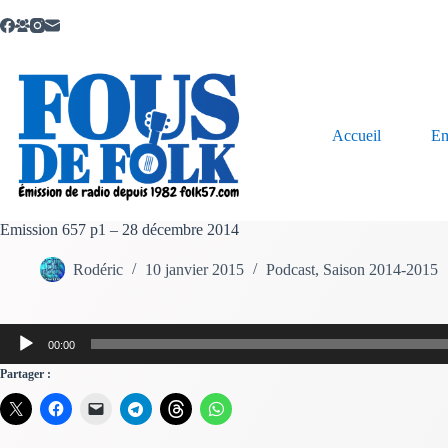
Passer
au
contenu
Accueil
Em
Emission 657 p1 – 28 décembre 2014
Rodéric
10 janvier 2015
Podcast
,
Saison 2014-2015
Lecteur
00:00
audio
Partager :