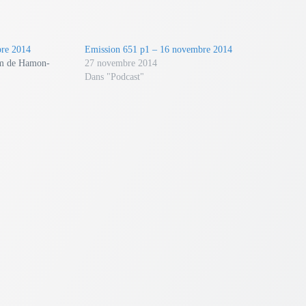
diminuer
le
volume.
bre 2014
Emission 651 p1 – 16 novembre 2014
um de Hamon-
27 novembre 2014
Dans "Podcast"