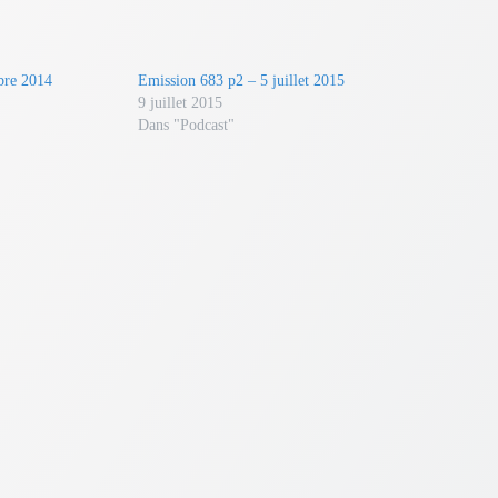
diminuer
le
volume.
bre 2014
Emission 683 p2 – 5 juillet 2015
9 juillet 2015
Dans "Podcast"