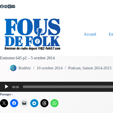
Passer
au
contenu
Accueil
Em
Emission 645 p2 – 5 octobre 2014
Rodéric
10 octobre 2014
Podcast
,
Saison 2014-2015
Lecteur
00:00
audio
Partager :