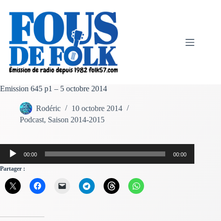
Passer
au
contenu
Emission 645 p1 – 5 octobre 2014
Rodéric
10 octobre 2014
Podcast
,
Saison 2014-2015
Lecteur
00:00
00:00
audio
Partager :