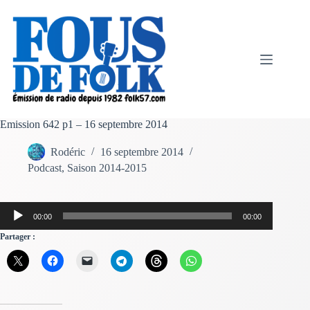
Passer
au
contenu
Emission 642 p1 – 16 septembre 2014
Rodéric
16 septembre 2014
Podcast
,
Saison 2014-2015
Lecteur
00:00
00:00
audio
Partager :