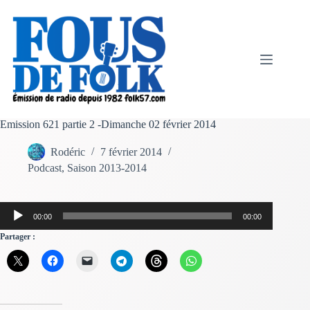
Passer
au
contenu
Emission 621 partie 2 -Dimanche 02 février 2014
Rodéric
7 février 2014
Podcast
,
Saison 2013-2014
Lecteur
00:00
00:00
audio
Partager :