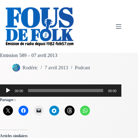
Passer
au
contenu
Emission 589 – 07 avril 2013
Rodéric
7 avril 2013
Podcast
Lecteur
00:00
00:00
audio
Partager :
Articles similaires