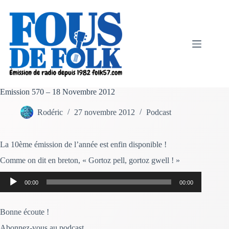
Passer
au
contenu
Emission 570 – 18 Novembre 2012
Rodéric
27 novembre 2012
Podcast
La 10ème émission de l’année est enfin disponible !
Comme on dit en breton, « Gortoz pell, gortoz gwell ! »
Lecteur
00:00
00:00
audio
Bonne écoute !
Abonnez-vous au podcast,