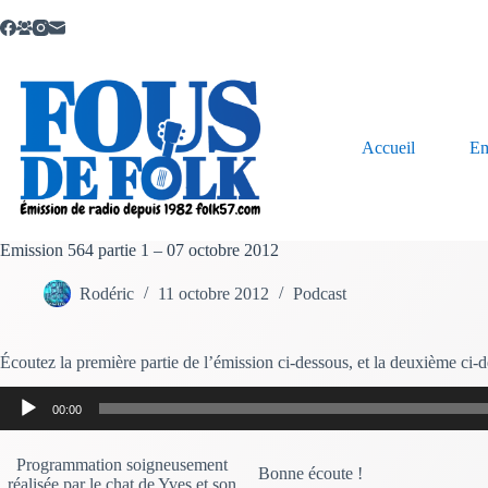
Passer
au
contenu
Accueil
Em
Emission 564 partie 1 – 07 octobre 2012
Rodéric
11 octobre 2012
Podcast
Écoutez la première partie de l’émission ci-dessous, et la deuxième ci-d
Lecteur
00:00
audio
Programmation soigneusement
Bonne écoute !
réalisée par le chat de Yves et son